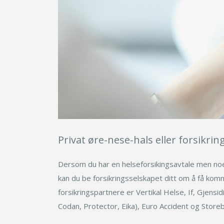
Privat øre-nese-hals eller forsikrin
Dersom du har en helseforsikingsavtale men n
kan du be forsikringsselskapet ditt om å få komm
forsikringspartnere er Vertikal Helse, If, Gjensi
Codan, Protector, Eika), Euro Accident og Store