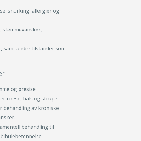
e, snorking, allergier og
r, stemmevansker,
.
r, samt andre tilstander som
er
mme og presise
r i nese, hals og strupe.
or behandling av kroniske
ansker.
kamentell behandling til
k bihulebetennelse.