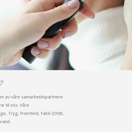
g?
oen av våre samarbeidspartnere
e til oss. Våre
dige, Tryg, Fremtind, Falck (DNB,
brand.