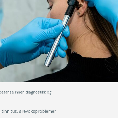
petanse innen diagnostikk og
r, tinnitus, ørevoksproblemer