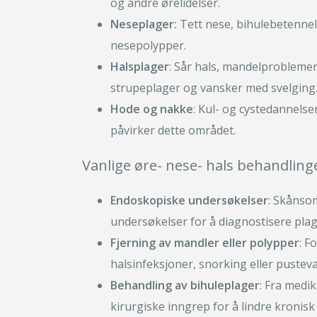
og andre ørelidelser.
Neseplager:
Tett nese, bihulebetennels
nesepolypper.
Halsplager
: Sår hals, mandelprobleme
strupeplager og vansker med svelging
Hode og nakke
: Kul- og cystedannelse
påvirker dette området.
Vanlige øre- nese- hals behandling
Endoskopiske undersøkelser
: Skånso
undersøkelser for å diagnostisere plage
Fjerning av mandler eller polypper
: F
halsinfeksjoner, snorking eller pustev
Behandling av bihuleplager
: Fra medi
kirurgiske inngrep for å lindre kronis