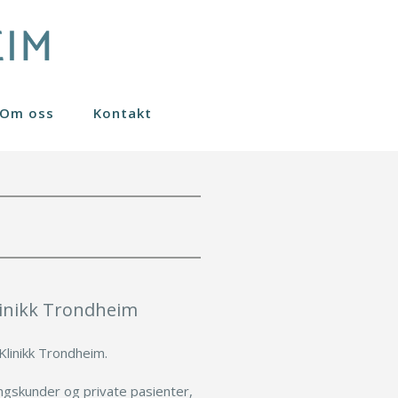
Om oss
Kontakt
Nanofett stamceller
Sculptra
Øreplastikk
Fraksjonert CO2 laser
Øyelokk
Gavekort
Småkirurgi
Svettebehandling
linikk Trondheim
Klinikk Trondheim.
ingskunder og private pasienter,