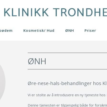
ipødem
Kosmetisk/ Hud
ØNH
Priser
er
Brystløft
Hudpleieprodukter
Pasienthistorier
Generelle råd
Profhilo
4
Brystreduksjon
Kjemisk peeling
Gynekomasti
Restylane
ØNH
on
ider
Bukplastikk
Rosacea
Lårplastikk
Skinboosters
rring
nger
Fettransplantasjon
Rynkebehandling
Leppeløft
Se mer
ring eget fett
Fettsuging
Lipødem
Øre- Nese- Hals
Øre-nese-hals-behandlinger hos K
Vi er stolte av å introdusere en ny tjeneste hos 
Denne tjenesten er tilgjengelig både for forsikr