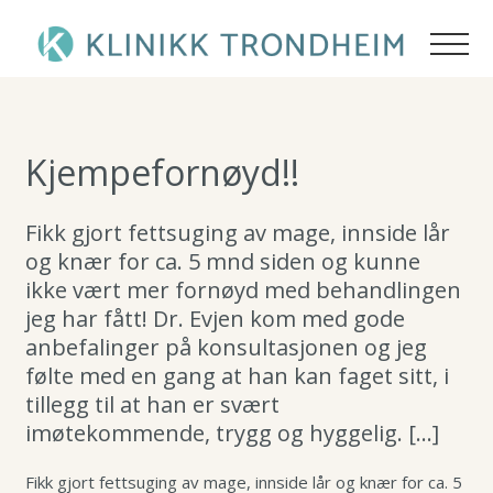
Plastikkirurgi
Ansiktsløft
Akne / Kviser
Personalet
Ansiktsløft
Brystløft
Brystløft
Hudpleieprodukter
Pasienthistorier
Kjempefornøyd!!
Lipødem
Generelle råd
Profhilo
Generelle råd
Nanofett stamceller
Kosmetisk/ Hud
Nanofett stamceller
Sculptra
Fikk gjort fettsuging av mage, innside lår
Armplastikk
Brystreduksjon
og knær for ca. 5 mnd siden og kunne
Armplastikk
DermaPen 4
ØNH
ikke vært mer fornøyd med behandlingen
Gynekomasti
Øreplastikk
Brystreduksjon
Kjemisk peeling
jeg har fått! Dr. Evjen kom med gode
Priser
Gynekomasti
Restylane
anbefalinger på konsultasjonen og jeg
Arrkorreksjon
Bukplastikk
Øreplastikk
Fraksjonert CO2 laser
følte med en gang at han kan faget sitt, i
Om oss
Lårplastikk
Øyelokk
tillegg til at han er svært
Arrkorreksjon
Polynukleotider
imøtekommende, trygg og hyggelig. […]
Kontakt
Bukplastikk
Rosacea
Brystforstørring
Fettransplantasjon
Lårplastikk
Skinboosters
Fikk gjort fettsuging av mage, innside lår og knær for ca. 5