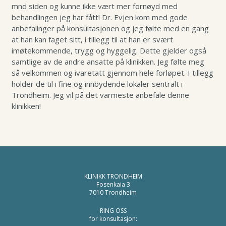
Leppeløft
Småkirurgi
mnd siden og kunne ikke vært mer fornøyd med
Øyelokk
Gavekort
behandlingen jeg har fått! Dr. Evjen kom med gode
Brystforstørring eget fett
Fettsuging
Brystforstørring
Pigmenteringer
anbefalinger på konsultasjonen og jeg følte med en gang
at han kan faget sitt, i tillegg til at han er svært
Fettransplantasjon
Rynkebehandling
Lipødem
Svettebehandling
imøtekommende, trygg og hyggelig. Dette gjelder også
Leppeløft
Se mer
samtlige av de andre ansatte på klinikken. Jeg følte meg
så velkommen og ivaretatt gjennom hele forløpet. I tillegg
Småkirurgi
holder de til i fine og innbydende lokaler sentralt i
Brystforstørring eget fet
Trondheim. Jeg vil på det varmeste anbefale denne
klinikken!
Fettsuging
Lipødem
Svettebehandling
KLINIKK TRONDHEIM
Fosenkaia 3
7010 Trondheim
RING OSS
for konsultasjon: