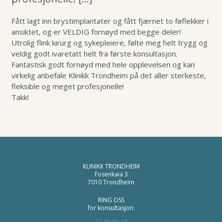
Leppeløft
Småkirurgi
Øyelokk
Gavekort
Fått lagt inn brystimplantater og fått fjærnet to føflekker i
Brystforstørring eget fett
Fettsuging
Brystforstørring
Pigmenteringer
ansiktet, og er VELDIG fornøyd med begge deler!
Utrolig flink kirurg og sykepleiere, følte meg helt trygg og
Fettransplantasjon
Rynkebehandling
Lipødem
Svettebehandling
veldig godt ivaretatt helt fra første konsultasjon.
Leppeløft
Se mer
Fantastisk godt fornøyd med hele opplevelsen og kan
virkelig anbefale Klinikk Trondheim på det aller sterkeste,
Småkirurgi
fleksible og meget profesjonelle!
Brystforstørring eget fet
Takk!
Fettsuging
Lipødem
Svettebehandling
KLINIKK TRONDHEIM
Fosenkaia 3
7010 Trondheim
RING OSS
for konsultasjon:
72 90 90 70