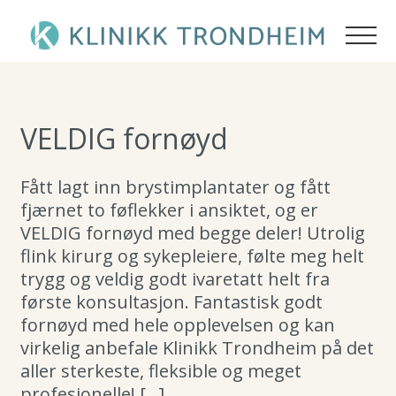
Plastikkirurgi
Ansiktsløft
Akne / Kviser
Personalet
Ansiktsløft
Brystløft
Brystløft
Hudpleieprodukter
Pasienthistorier
VELDIG fornøyd
Lipødem
Generelle råd
Profhilo
Generelle råd
Nanofett stamceller
Kosmetisk/ Hud
Nanofett stamceller
Sculptra
Fått lagt inn brystimplantater og fått
Armplastikk
Brystreduksjon
fjærnet to føflekker i ansiktet, og er
Armplastikk
DermaPen 4
ØNH
VELDIG fornøyd med begge deler! Utrolig
Gynekomasti
Øreplastikk
Brystreduksjon
Kjemisk peeling
flink kirurg og sykepleiere, følte meg helt
Priser
Gynekomasti
Restylane
trygg og veldig godt ivaretatt helt fra
Arrkorreksjon
Bukplastikk
Øreplastikk
Fraksjonert CO2 laser
første konsultasjon. Fantastisk godt
Om oss
Lårplastikk
Øyelokk
fornøyd med hele opplevelsen og kan
Arrkorreksjon
Polynukleotider
virkelig anbefale Klinikk Trondheim på det
Kontakt
Bukplastikk
Rosacea
Brystforstørring
Fettransplantasjon
aller sterkeste, fleksible og meget
Lårplastikk
Skinboosters
profesjonelle! […]