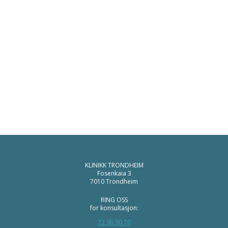
KLINIKK TRONDHEIM
Fosenkaia 3
7010 Trondheim
RING OSS
for konsultasjon:
72 90 90 70