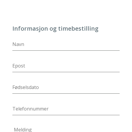
Informasjon og timebestilling
DD
slash
MM
slash
YYYY