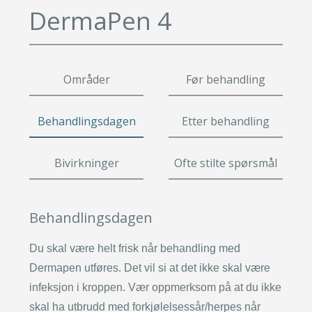
Leppeløft
Småkirurgi
DermaPen 4
Øyelokk
Gavekort
Brystforstørring eget fett
Fettsuging
Brystforstørring
Pigmenteringer
Fettransplantasjon
Rynkebehandling
Lipødem
Svettebehandling
Områder
Før behandling
Leppeløft
Se mer
Småkirurgi
Behandlingsdagen
Etter behandling
Brystforstørring eget fet
Fettsuging
Bivirkninger
Ofte stilte spørsmål
Lipødem
Svettebehandling
Behandlingsdagen
Du skal være helt frisk når behandling med
Dermapen utføres. Det vil si at det ikke skal være
infeksjon i kroppen. Vær oppmerksom på at du ikke
skal ha utbrudd med forkjølelsessår/herpes når