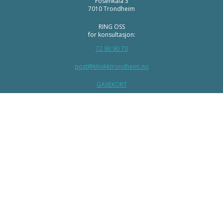
Fosenkaia 3
7010 Trondheim
RING OSS
for konsultasjon:
72 90 90 70
post@klinikktrondheim.no
GAVEKORT
AKTUELT
INSTAGRAM
FACEBOOK
LINKEDIN
YOUTUBE