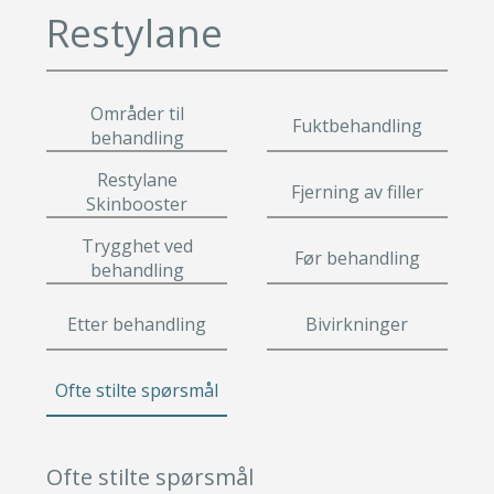
Leppeløft
Småkirurgi
Restylane
Øyelokk
Gavekort
Brystforstørring eget fett
Fettsuging
Brystforstørring
Pigmenteringer
Fettransplantasjon
Rynkebehandling
Lipødem
Svettebehandling
Områder til
Fuktbehandling
Leppeløft
Se mer
behandling
Småkirurgi
Restylane
Fjerning av filler
Skinbooster
Brystforstørring eget fet
Fettsuging
Trygghet ved
Før behandling
behandling
Lipødem
Svettebehandling
Etter behandling
Bivirkninger
Ofte stilte spørsmål
Ofte stilte spørsmål