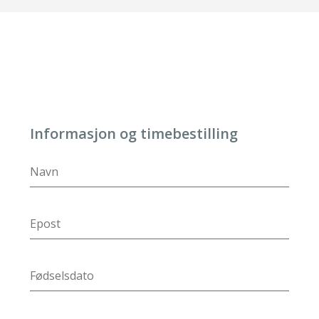
Informasjon og timebestilling
DD