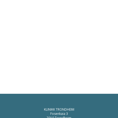
KLINIKK TRONDHEIM
Fosenkaia 3
7010 Trondheim