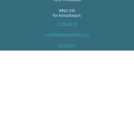
RING OSS
for konsultasjon:
72 90 90 70
post@klinikktrondheim.no
GAVEKORT
AKTUELT
INSTAGRAM
FACEBOOK
LINKEDIN
YOUTUBE