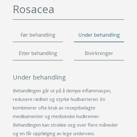
Leppeløft
Småkirurgi
Rosacea
Øyelokk
Gavekort
Brystforstørring eget fett
Fettsuging
Brystforstørring
Pigmenteringer
Fettransplantasjon
Rynkebehandling
Lipødem
Svettebehandling
Før behandling
Under behandling
Leppeløft
Se mer
Småkirurgi
Etter behandling
Bivirkninger
Brystforstørring eget fet
Fettsuging
Under behandling
Lipødem
Svettebehandling
Behandlingen går ut på å dempe inflammasjon,
redusere rødhet og styrke hudbarrieren. En
kombinerer ofte bruk av reseptbelagte
medikamenter og medisinske hudkremer.
Behandlingen kan strekke seg over flere måneder
og en får oppfølging av lege underveis.