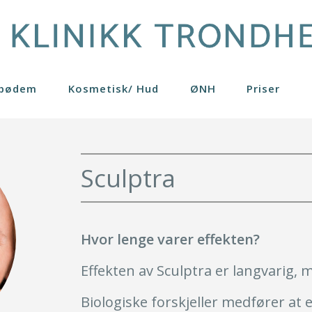
ipødem
Kosmetisk/ Hud
ØNH
Priser
er
Brystløft
Hudpleieprodukter
Pasienthistorier
Generelle råd
Profhilo
4
Brystreduksjon
Kjemisk peeling
Gynekomasti
Restylane
Sculptra
on
ider
Bukplastikk
Rosacea
Lårplastikk
Skinboosters
rring
nger
Fettransplantasjon
Rynkebehandling
Leppeløft
Se mer
ring eget fett
Fettsuging
Lipødem
Behandlingen
Hvor lenge varer effekten?
Effekten av Sculptra er langvarig,
Mulige bivirkninger
Biologiske forskjeller medfører at e