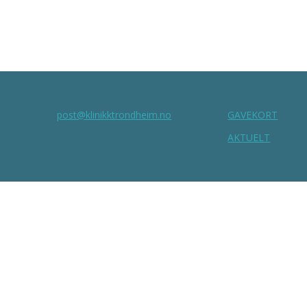
post@klinikktrondheim.no
GAVEKORT
:
AKTUELT
Personvern