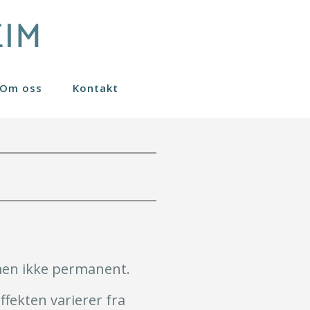
Om oss
Kontakt
Nanofett stamceller
Sculptra
Øreplastikk
Fraksjonert CO2 laser
Øyelokk
Gavekort
Småkirurgi
Svettebehandling
Varighet av effekten
 men ikke permanent.
Hvem kan behandles?
ffekten varierer fra