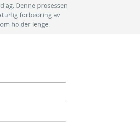
udlag. Denne prosessen
aturlig forbedring av
om holder lenge.
DD
slash
MM
slash