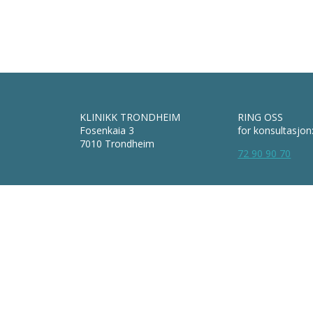
KLINIKK TRONDHEIM
RING OSS
Fosenkaia 3
for konsultasjon
7010 Trondheim
72 90 90 70
Org nr: 981 646 967