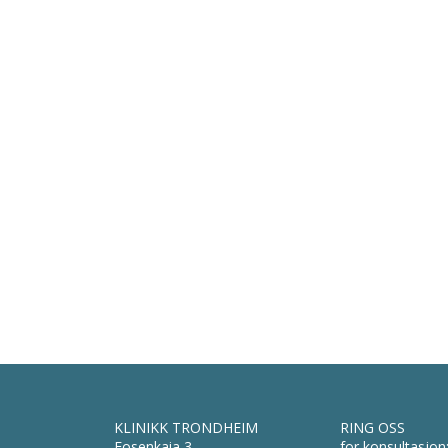
KLINIKK TRONDHEIM
RING OSS
Fosenkaia 3
for konsultasjon