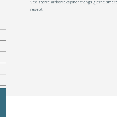
Ved større arrkorreksjoner trengs gjerne smert
Ofte stilte spørsmål
resept.