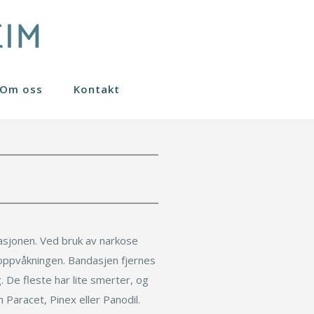
Om oss
Kontakt
Nanofett stamceller
Sculptra
Øreplastikk
Fraksjonert CO2 laser
Øyelokk
Gavekort
Småkirurgi
Svettebehandling
Under operasjon
rasjonen. Ved bruk av narkose
 oppvåkningen. Bandasjen fjernes
Komplikasjoner
 De fleste har lite smerter, og
Paracet, Pinex eller Panodil.