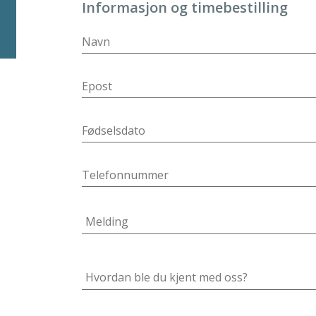
Informasjon og timebestilling
På klinikken:
1-4 timer
Behandlingstid:
1-2 timer
Tilbake på jobb:
1 uke
Kan trene igjen:
3-4 uker