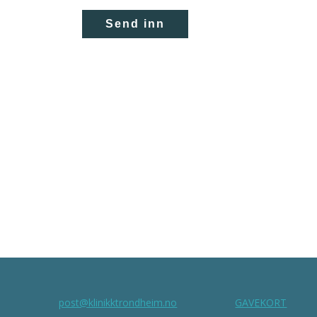
post@klinikktrondheim.no
GAVEKORT
: