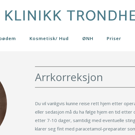
ipødem
Kosmetisk/ Hud
ØNH
Priser
er
Brystløft
Hudpleieprodukter
Pasienthistorier
Generelle råd
Profhilo
4
Brystreduksjon
Kjemisk peeling
Gynekomasti
Restylane
Arrkorreksjon
on
ider
Bukplastikk
Rosacea
Lårplastikk
Skinboosters
rring
nger
Fettransplantasjon
Rynkebehandling
Leppeløft
Se mer
ring eget fett
Fettsuging
Lipødem
Før operasjon
Du vil vanligvis kunne reise rett hjem etter ope
eller sedasjon må du ha følge hjem en tid etter
Etter operasjon
etter 7-10 dager, samtidig med eventuelle sting.
klarer seg fint med paracetamol-preparater som 