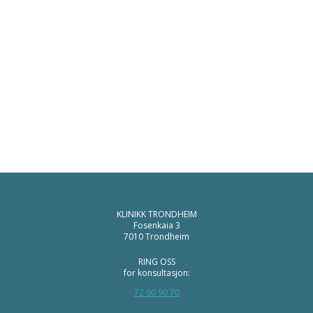
KLINIKK TRONDHEIM
Fosenkaia 3
7010 Trondheim
RING OSS
for konsultasjon:
72 90 90 70