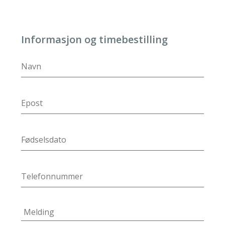
Informasjon og timebestilling
DD
slash
MM
slash
YYYY