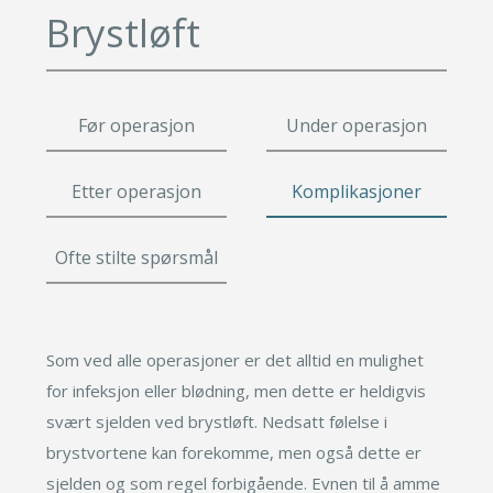
Leppeløft
Småkirurgi
Brystløft
Øyelokk
Gavekort
Brystforstørring eget fett
Fettsuging
Brystforstørring
Pigmenteringer
Fettransplantasjon
Rynkebehandling
Lipødem
Svettebehandling
Før operasjon
Under operasjon
Leppeløft
Se mer
Småkirurgi
Etter operasjon
Komplikasjoner
Brystforstørring eget fet
Fettsuging
Ofte stilte spørsmål
Lipødem
Svettebehandling
Som ved alle operasjoner er det alltid en mulighet
for infeksjon eller blødning, men dette er heldigvis
svært sjelden ved brystløft. Nedsatt følelse i
brystvortene kan forekomme, men også dette er
sjelden og som regel forbigående. Evnen til å amme