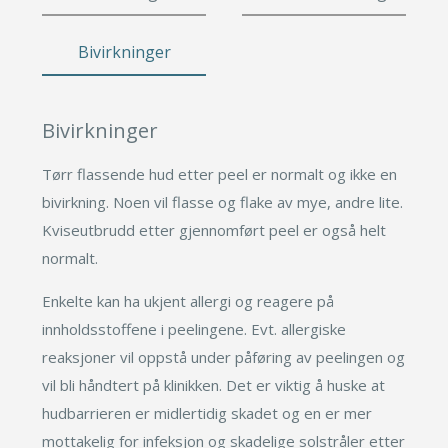
Leppeløft
Småkirurgi
Øyelokk
Gavekort
Brystforstørring eget fett
Fettsuging
Bivirkninger
Brystforstørring
Pigmenteringer
Fettransplantasjon
Rynkebehandling
Lipødem
Svettebehandling
Leppeløft
Se mer
Bivirkninger
Småkirurgi
Tørr flassende hud etter peel er normalt og ikke en
Brystforstørring eget fet
bivirkning. Noen vil flasse og flake av mye, andre lite.
Fettsuging
Kviseutbrudd etter gjennomført peel er også helt
Lipødem
normalt.
Svettebehandling
Enkelte kan ha ukjent allergi og reagere på
innholdsstoffene i peelingene. Evt. allergiske
reaksjoner vil oppstå under påføring av peelingen og
vil bli håndtert på klinikken. Det er viktig å huske at
hudbarrieren er midlertidig skadet og en er mer
mottakelig for infeksjon og skadelige solstråler etter