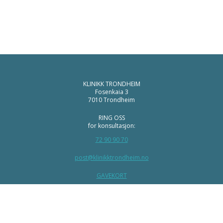
KLINIKK TRONDHEIM
Fosenkaia 3
7010 Trondheim
RING OSS
for konsultasjon:
72 90 90 70
post@klinikktrondheim.no
GAVEKORT
AKTUELT
INSTAGRAM
FACEBOOK