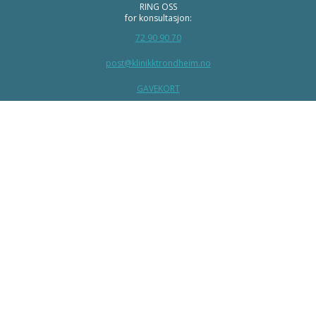
RING OSS
for konsultasjon:
72 90 90 70
post@klinikktrondheim.no
GAVEKORT
AKTUELT
INSTAGRAM
FACEBOOK
LINKEDIN
YOUTUBE
Org nr: 981 646 967