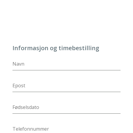
Informasjon og timebestilling
DD
slash
MM