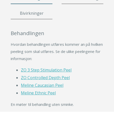
Leppeløft
Småkirurgi
Øyelokk
Gavekort
Brystforstørring eget fett
Fettsuging
Bivirkninger
Brystforstørring
Pigmenteringer
Fettransplantasjon
Rynkebehandling
Lipødem
Svettebehandling
Leppeløft
Se mer
Behandlingen
Småkirurgi
Hvordan behandlingen utføres kommer an på hvilken
Brystforstørring eget fet
peeling som skal utføres. Se de ulike peelingene for
Fettsuging
informasjon:
Lipødem
ZO 3 Step Stimulation Peel
Svettebehandling
ZO Controlled Depth Peel
Meline Caucasian Peel
Meline Ethnic Peel
En møter til behandling uten sminke.