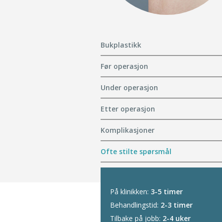
Bukplastikk
Før operasjon
Under operasjon
Etter operasjon
Komplikasjoner
Ofte stilte spørsmål
På klinikken:
3-5 timer
Behandlingstid:
2-3 timer
Tilbake på jobb:
2-4 uker