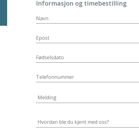
Informasjon og timebestilling
På klinikken:
3-5 timer
Behandlingstid:
2-3 timer
Tilbake på jobb:
2-4 uker
Kan trene igjen:
4-6 uker