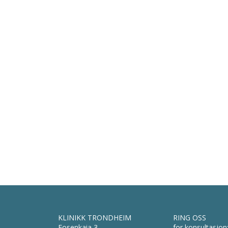
KLINIKK TRONDHEIM
RING OSS
Fosenkaia 3
for konsultasjon