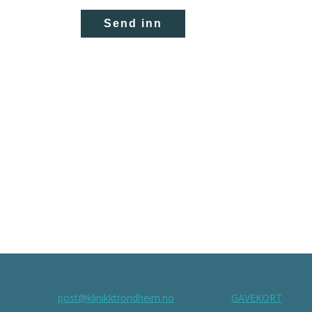
post@klinikktrondheim.no
GAVEKORT
: