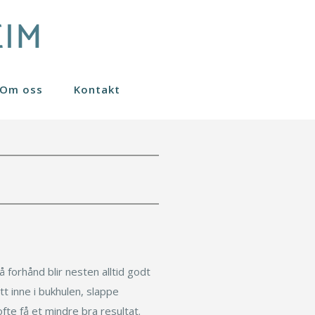
Om oss
Kontakt
Nanofett stamceller
Sculptra
Øreplastikk
Fraksjonert CO2 laser
Øyelokk
Gavekort
Småkirurgi
Svettebehandling
Under operasjon
 forhånd blir nesten alltid godt
Komplikasjoner
t inne i bukhulen, slappe
fte få et mindre bra resultat.