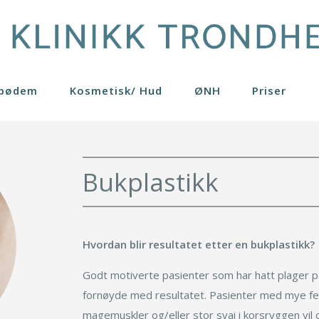
ipødem
Kosmetisk/ Hud
ØNH
Priser
er
Brystløft
Hudpleieprodukter
Pasienthistorier
Generelle råd
Profhilo
4
Brystreduksjon
Kjemisk peeling
Gynekomasti
Restylane
Bukplastikk
on
ider
Bukplastikk
Rosacea
Lårplastikk
Skinboosters
rring
nger
Fettransplantasjon
Rynkebehandling
Leppeløft
Se mer
ring eget fett
Fettsuging
Lipødem
Før operasjon
Hvordan blir resultatet etter en bukplastikk?
Godt motiverte pasienter som har hatt plager på
Etter operasjon
fornøyde med resultatet. Pasienter med mye fet
magemuskler og/eller stor svai i korsryggen vil o