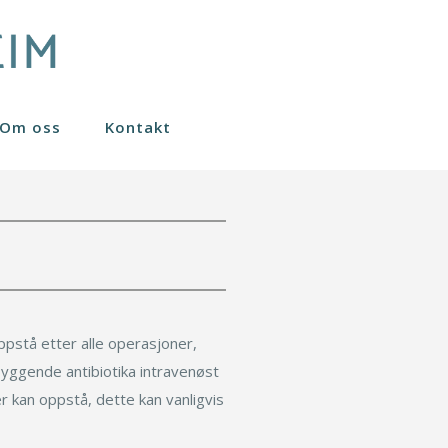
Om oss
Kontakt
Nanofett stamceller
Sculptra
Øreplastikk
Fraksjonert CO2 laser
Øyelokk
Gavekort
Småkirurgi
Svettebehandling
Under operasjon
pstå etter alle operasjoner,
rebyggende antibiotika intravenøst
Komplikasjoner
r kan oppstå, dette kan vanligvis