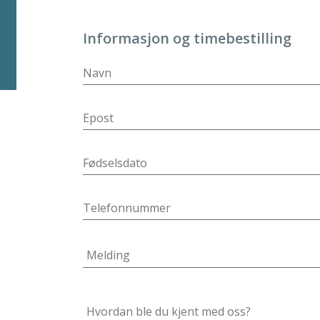
Informasjon og timebestilling
På klinikken:
3-4 timer
Behandlingstid:
1-2 timer
Tilbake på jobb:
1-2 uker
Kan trene igjen:
4-6 uker