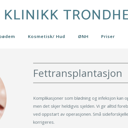
ipødem
Kosmetisk/ Hud
ØNH
Priser
er
Brystløft
Hudpleieprodukter
Pasienthistorier
Generelle råd
Profhilo
4
Brystreduksjon
Kjemisk peeling
Gynekomasti
Restylane
Fettransplantasjon
on
ider
Bukplastikk
Rosacea
Lårplastikk
Skinboosters
rring
nger
Fettransplantasjon
Rynkebehandling
Leppeløft
Se mer
ring eget fett
Fettsuging
Lipødem
Før operasjon
Komplikasjoner som blødning og infeksjon kan op
men det skjer heldigvis sjelden. Vi gir alltid fo
Etter operasjon
ved oppstart av operasjonen. Små sideforskjelle
korrigeres.