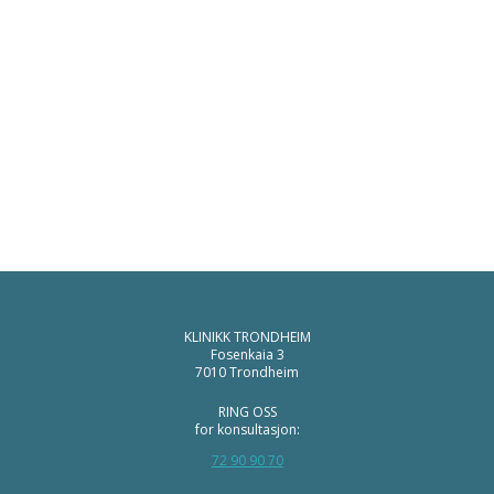
KLINIKK TRONDHEIM
Fosenkaia 3
7010 Trondheim
RING OSS
for konsultasjon:
72 90 90 70