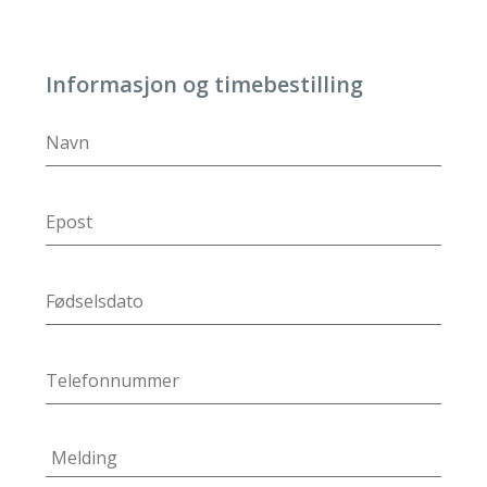
Informasjon og timebestilling
DD
slash
MM
slash
YYYY