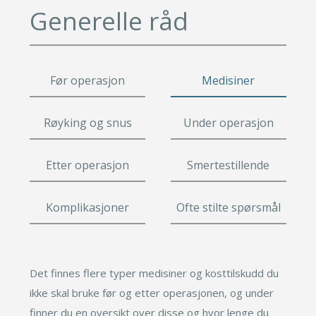
Leppeløft
Småkirurgi
Generelle råd
Øyelokk
Gavekort
Brystforstørring eget fett
Fettsuging
Brystforstørring
Pigmenteringer
Fettransplantasjon
Rynkebehandling
Lipødem
Svettebehandling
Før operasjon
Medisiner
Leppeløft
Se mer
Småkirurgi
Røyking og snus
Under operasjon
Brystforstørring eget fet
Fettsuging
Etter operasjon
Smertestillende
Lipødem
Svettebehandling
Komplikasjoner
Ofte stilte spørsmål
Det finnes flere typer medisiner og kosttilskudd du
ikke skal bruke før og etter operasjonen, og under
finner du en oversikt over disse og hvor lenge du