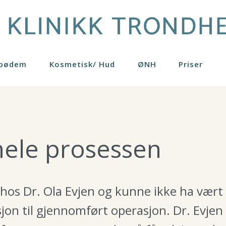
ipødem
Kosmetisk/ Hud
ØNH
Priser
er
Brystløft
Hudpleieprodukter
Pasienthistorier
Generelle råd
Profhilo
4
Brystreduksjon
Kjemisk peeling
Gynekomasti
Restylane
on
ider
Bukplastikk
Rosacea
Lårplastikk
Skinboosters
ele prosessen
rring
nger
Fettransplantasjon
Rynkebehandling
Leppeløft
Se mer
ring eget fett
Fettsuging
Lipødem
 hos Dr. Ola Evjen og kunne ikke ha vær
jon til gjennomført operasjon. Dr. Evjen 