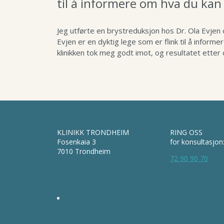
til å informere om hva du kan 
Jeg utførte en brystreduksjon hos Dr. Ola Evjen
Evjen er en dyktig lege som er flink til å inform
klinikken tok meg godt imot, og resultatet etter
KLINIKK TRONDHEIM
RING OSS
Fosenkaia 3
for konsultasjon
7010 Trondheim
72 90 90 70