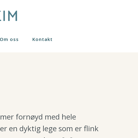
Om oss
Kontakt
Nanofett stamceller
Sculptra
Øreplastikk
Fraksjonert CO2 laser
Øyelokk
Gavekort
Småkirurgi
Svettebehandling
t mer fornøyd med hele
er en dyktig lege som er flink