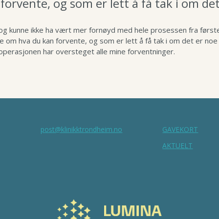
forvente, og som er lett å få tak i om de
 og kunne ikke ha vært mer fornøyd med hele prosessen fra første
ere om hva du kan forvente, og som er lett å få tak i om det er no
 operasjonen har oversteget alle mine forventninger.
post@klinikktrondheim.no
GAVEKORT
:
AKTUELT