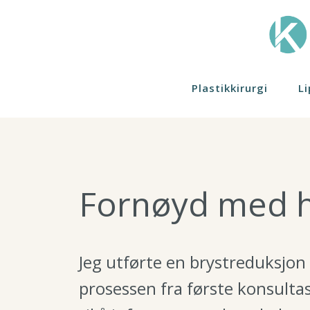
Plastikkirurgi
L
Ansiktsløft
Akne / Kvis
Personalet
Armplastikk
DermaPen 
Arrkorreksj
Polynukleot
Fornøyd med h
Brystforstø
Pigmenteri
Brystforstør
Jeg utførte en brystreduksjon
prosessen fra første konsultas