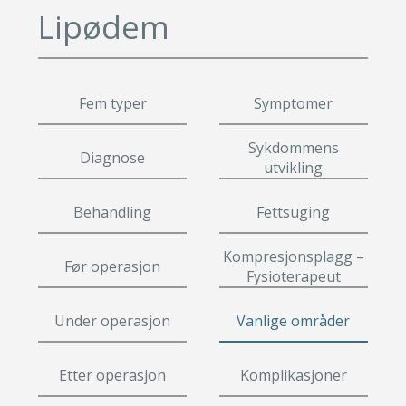
Leppeløft
Småkirurgi
Lipødem
Øyelokk
Gavekort
Brystforstørring eget fett
Fettsuging
Brystforstørring
Pigmenteringer
Fettransplantasjon
Rynkebehandling
Lipødem
Svettebehandling
Fem typer
Symptomer
Leppeløft
Se mer
Småkirurgi
Sykdommens
Diagnose
utvikling
Brystforstørring eget fet
Fettsuging
Behandling
Fettsuging
Lipødem
Kompresjonsplagg –
Svettebehandling
Før operasjon
Fysioterapeut
Under operasjon
Vanlige områder
Etter operasjon
Komplikasjoner