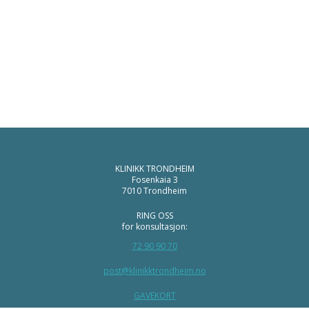
KLINIKK TRONDHEIM
Fosenkaia 3
7010 Trondheim
RING OSS
for konsultasjon:
72 90 90 70
post@klinikktrondheim.no
GAVEKORT