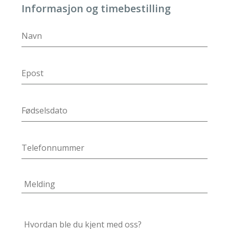
Informasjon og timebestilling
DD
slash
MM
slash
YYYY