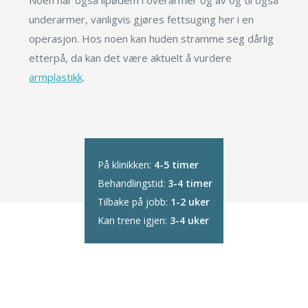
Noen har også lipødem i overarmer og av og til også
underarmer, vanligvis gjøres fettsuging her i en
operasjon. Hos noen kan huden stramme seg dårlig
etterpå, da kan det være aktuelt å vurdere
armplastikk
.
På klinikken:
4-5 timer
Behandlingstid:
3-4 timer
Tilbake på jobb:
1-2 uker
Kan trene igjen:
3-4 uker